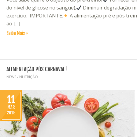
do nível de glicose no sangue);⁣⁣
Diminuir degradação mus
exercício. ⁣ IMPORTANTE:
A alimentação pré e pós trei
ao […]
Saiba Mais
ALIMENTAÇÃO PÓS CARNAVAL!
NEWS
/
NUTRIÇÃO
11
MAR
2019