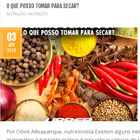
O QUE POSSO TOMAR PARA SECAR?
NUTRIÇÃO
/
NUTRIÇÃO
03
JAN
2018
Por Clóvis Albuquerque, nutricionista Existem alguns mé
matemático é bastante prático: basta retirar calorias do