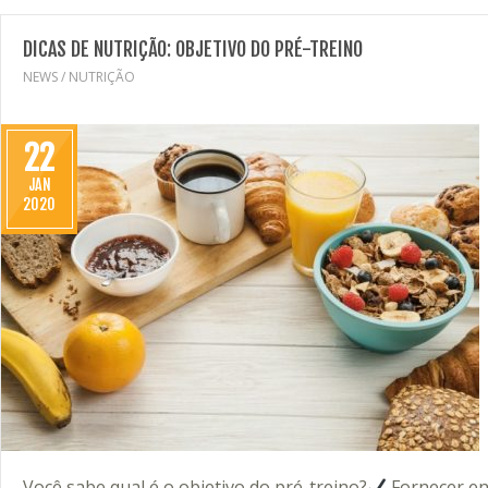
DICAS DE NUTRIÇÃO: OBJETIVO DO PRÉ-TREINO
NEWS
/
NUTRIÇÃO
22
JAN
2020
Você sabe qual é o objetivo do pré-treino?⁣
Fornecer ene