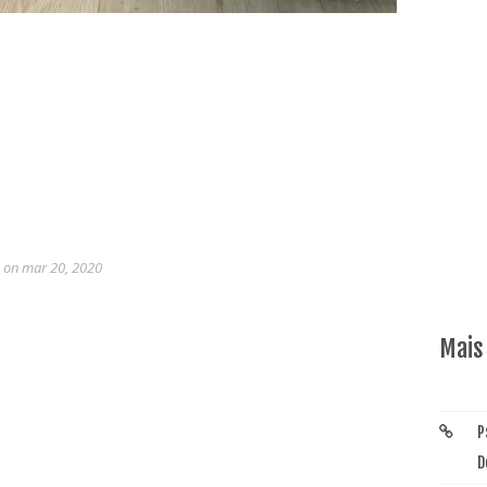
r
on mar 20, 2020
Mais
P
D