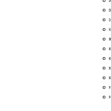
D
D
E
H
M
N
N
N
N
P
P