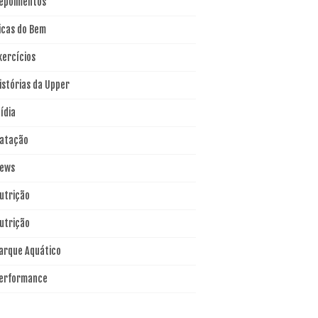
epoimentos
icas do Bem
xercícios
istórias da Upper
ídia
atação
ews
utrição
utrição
arque Aquático
erformance