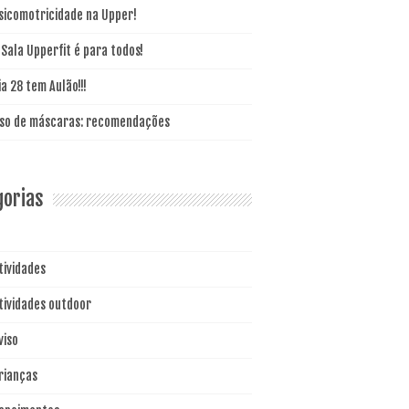
sicomotricidade na Upper!
 Sala Upperfit é para todos!
ia 28 tem Aulão!!!
so de máscaras: recomendações
gorias
tividades
tividades outdoor
viso
rianças