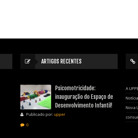
ARTIGOS RECENTES
Psicomotricidade:
A UPP
inauguração do Espaço de
Notíci
Desenvolvimento Infantil!
Nova 
Publicado por:
upper
consum
0