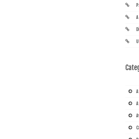
P
A
D
U
Cate
A
A
A
C