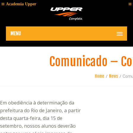
Academia Upper
MENU
Comunicado – Co
Home
News
Comu
Em obediência à determinação da
prefeitura do Rio de Janeiro, a partir
desta quarta-feira, dia 15 de
setembro, nossos alunos deverão