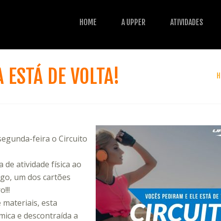
HOME
A UPPER
ATIVIDADES
 ESTÁ DE VOLTA!
H
segunda-feira o Circuito
de atividade física ao
engo, um dos cartões
!!!
 materiais, esta
mica e descontraída a