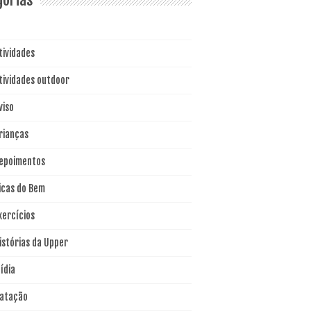
tividades
tividades outdoor
viso
rianças
epoimentos
icas do Bem
xercícios
istórias da Upper
ídia
atação