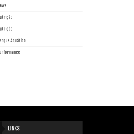
ews
utrição
utrição
arque Aquático
erformance
LINKS