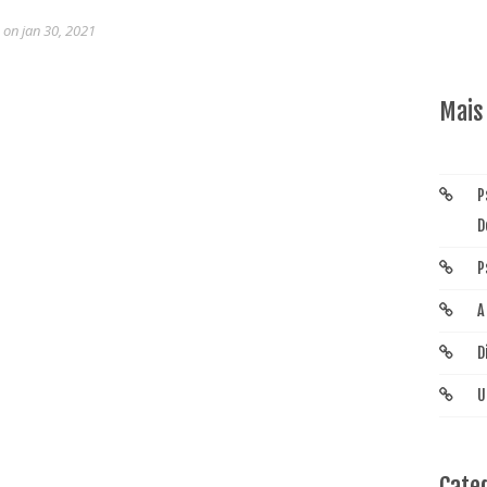
r
on jan 30, 2021
Mais
P
D
P
A
D
U
Cate