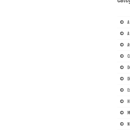
A
A
A
C
D
D
E
H
M
N