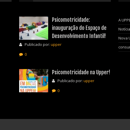
Psicomotricidade:
A UPP
inauguração do Espaço de
Notíci
Desenvolvimento Infantil!
Nova 
Publicado por:
upper
consum
0
Psicomotricidade na Upper!
Publicado por:
upper
0