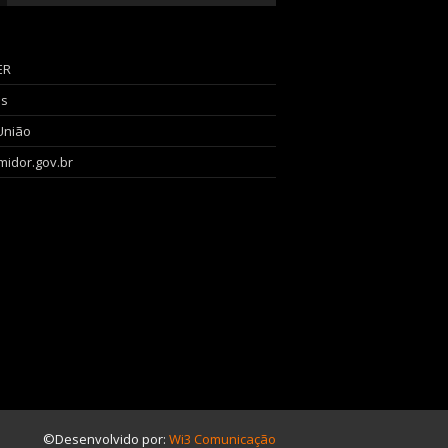
ER
as
União
idor.gov.br
©Desenvolvido por:
Wi3 Comunicação