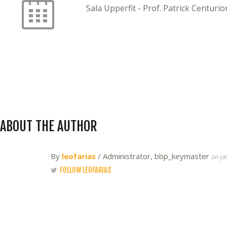
Sala Upperfit - Prof. Patrick Centurio
ABOUT THE AUTHOR
By
leofarias
/ Administrator, bbp_keymaster
on ja
FOLLOW LEOFARIAS