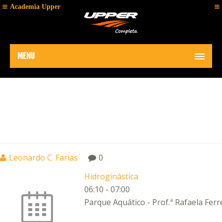
Academia Upper
MENU
02
Leonardo C. Farias
0
JAN
Hidroginástica
2019
06:10
-
07:00
Parque Aquático - Prof.ª Rafaela Ferr