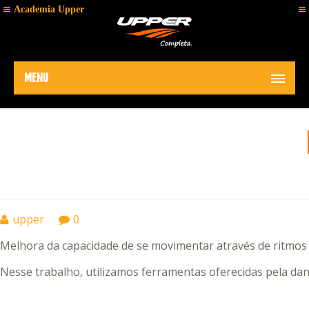
Academia Upper
MENU
02
upper
0
JAN
Melhora da capacidade de se movimentar através de ritmos e 
2019
Nesse trabalho, utilizamos ferramentas oferecidas pela da